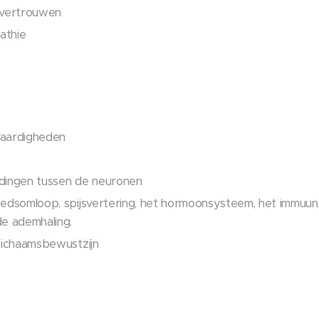
 vertrouwen
athie
vaardigheden
dingen tussen de neuronen
oedsomloop, spijsvertering, het hormoonsysteem, het immuu
de ademhaling.
lichaamsbewustzijn