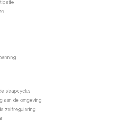
ipatie
en
panning
de slaapcyclus
g aan de omgeving
e zelfregulering
it