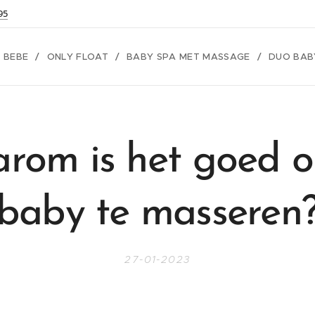
95
 BEBE
ONLY FLOAT
BABY SPA MET MASSAGE
DUO BAB
rom is het goed o
baby te masseren
27-01-2023