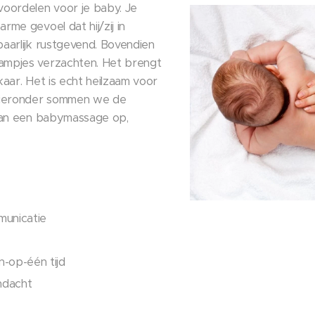
oordelen voor je baby. Je
me gevoel dat hij/zij in
aarlijk rustgevend. Bovendien
mpjes verzachten. Het brengt
lkaar. Het is echt heilzaam voor
Hieronder sommen we de
van een babymassage op,
municatie
n-op-één tijd
ndacht