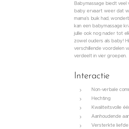
Babymassage biedt veel v
baby ervaart weer dat war
mama's buik had, wonderb
kan een babymassage kra
jullie ook nog nader tot e
zowel ouders als baby! 
verschillende voordelen 
verdeelt in vier groepen.
Interactie
Non-verbale com
Hechting
Kwaliteitsvolle éé
Aanhoudende aa
Versterkte liefde