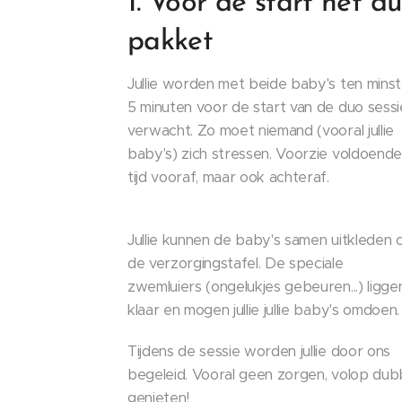
1. Voor de start het d
pakket
Jullie worden met beide baby's ten mins
5 minuten voor de start van de duo sessi
verwacht. Zo moet niemand (vooral jullie
baby's) zich stressen. Voorzie voldoende
tijd vooraf, maar ook achteraf.
Jullie kunnen de baby's samen uitkleden 
de verzorgingstafel. De speciale
zwemluiers (ongelukjes gebeuren...) ligge
klaar en mogen jullie jullie baby's omdoen.
Tijdens de sessie worden jullie door ons
begeleid. Vooral geen zorgen, volop dub
genieten!