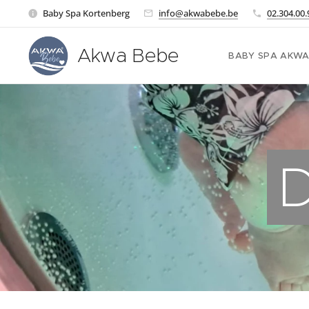
Baby Spa Kortenberg
info@akwabebe.be
02.304.00.
Akwa Bebe
BABY SPA AKWA
D