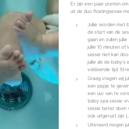
Er zijn een paar punten o
uit de duo floatingsessie m
Jullie worden met 
de start van de se
gaan en zullen jull
jullie 10 minuten of
sessie niet kan doo
jullie als de baby'
voldoende tijd. Stre
Graag vragen wij ju
een papje te geven
een uur van te vor
baby spa sessie vra
sessie beter doen 
ook uitgerust zijn.
Uiteraard mogen jull