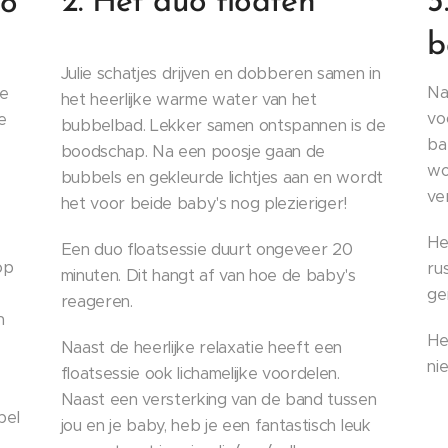
2. Het duo floaten
3
uo
b
Julie schatjes drijven en dobberen samen in
Na
te
het heerlijke warme water van het
vo
e
bubbelbad. Lekker samen ontspannen is de
ba
boodschap. Na een poosje gaan de
wo
bubbels en gekleurde lichtjes aan en wordt
ve
het voor beide baby's nog plezieriger!
He
Een duo floatsessie duurt ongeveer 20
op
ru
minuten. Dit hangt af van hoe de baby's
ge
reageren.
n
He
Naast de heerlijke relaxatie heeft een
ni
floatsessie ook lichamelijke voordelen.
Naast een versterking van de band tussen
bel
jou en je baby, heb je een fantastisch leuk