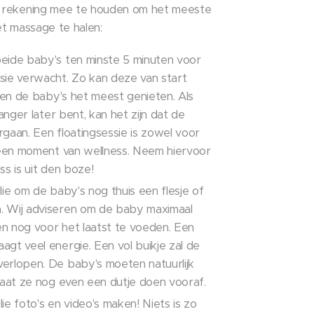
m rekening mee te houden om het meeste
et massage te halen:
beide baby's ten minste 5 minuten voor
ssie verwacht. Zo kan deze van start
ie en de baby's het meest genieten. Als
 langer later bent, kan het zijn dat de
rgaan. Een floatingsessie is zowel voor
s een moment van wellness. Neem hiervoor
ss is uit den boze!
llie om de baby's nog thuis een flesje of
. Wij adviseren om de baby maximaal
en nog voor het laatst te voeden. Een
agt veel energie. Een vol buikje zal de
verlopen. De baby's moeten natuurlijk
 Laat ze nog even een dutje doen vooraf.
ie foto's en video's maken! Niets is zo