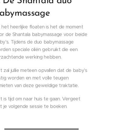
. De Shantala duo
abymassage
 het heerlijke floaten is het de moment
or de Shantala babymassage voor beide
by's. Tijdens de duo babymassage
rden speciale oliën gebruikt die een
rzachtende werking hebben.
t zal jullie meteen opvallen dat de baby's
stig worden en met volle teugen
nieten van deze geweldige traktatie.
t is tijd om naar huis te gaan. Vergeet
et je volgende sessie te boeken.