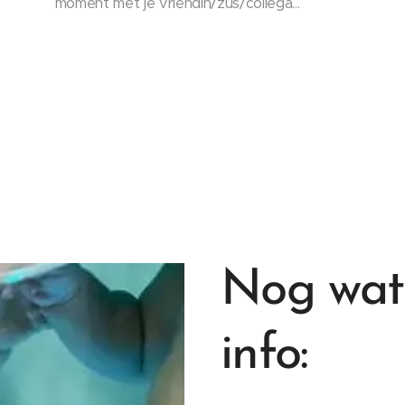
moment met je vriendin/zus/collega...
Nog wat 
info: