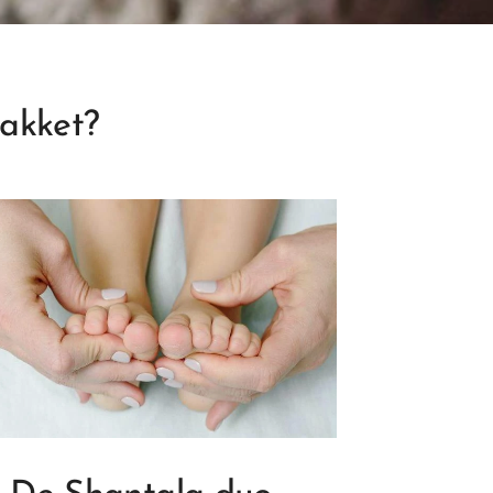
akket?